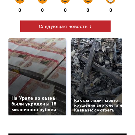
0
0
0
0
0
Следующая новость ↓
На Урале из казны
Как выглядит место
были украдены 18
крушение вертолета на
миллионов рублей
Кавказе: смотреть