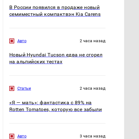
В России появился в продаже новый
семиместный компактвэн Kia Carens
Авто
2 часа назад
Новый Hyundai Tucson едва не сгорел
на альпийских тестах
Статьи
2 часа назад
«Я — мать»: фантастика с 89% на
Rotten Tomatoes, которую все забыли
Авто
3 часа назад