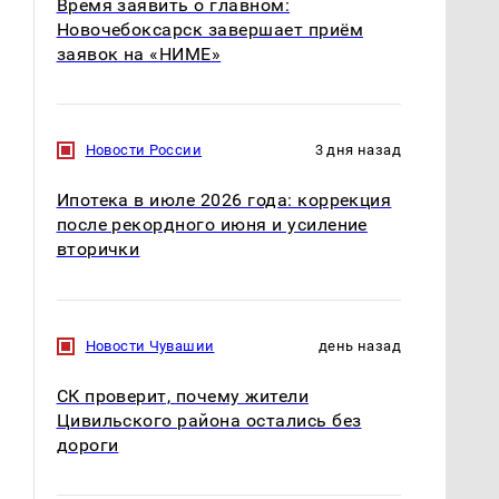
Время заявить о главном:
Новочебоксарск завершает приём
заявок на «НИМЕ»
Новости России
3 дня назад
Ипотека в июле 2026 года: коррекция
после рекордного июня и усиление
вторички
Новости Чувашии
день назад
На Урале из казны
СК проверит, почему жители
Как выглядит место
были украдены 18
крушение вертолета на
Цивильского района остались без
миллионов рублей
Кавказе: смотреть
дороги