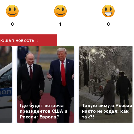
0
1
0
ющая новость ↓
а
Где будет встреча
Такую зиму в России
президентов США и
никто не ждал: как
России: Европа?
так?!