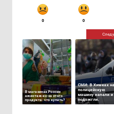
0
0
Следу
СМИ: В Химках н
полицейскую
В магазинах России
машину напали и
ажиотаж из-за этого
подожгли.
продукта: что купить?