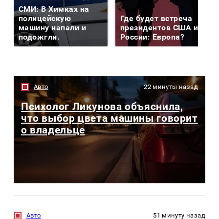
СМИ: В Химках на
полицейскую
Где будет встреча
машину напали и
президентов США и
подожгли.
России: Европа?
Авто
22 минуты назад
Психолог Ликунова объяснила,
что выбор цвета машины говорит
о владельце
Авто
51 минуту назад