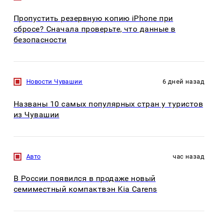
Пропустить резервную копию iPhone при
сбросе? Сначала проверьте, что данные в
безопасности
Новости Чувашии
6 дней назад
Названы 10 самых популярных стран у туристов
из Чувашии
Авто
час назад
В России появился в продаже новый
семиместный компактвэн Kia Carens