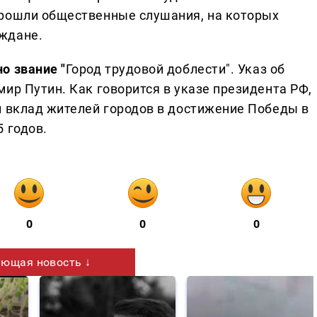
прошли общественные слушания, на которых
ждане.
о звание "
Город трудовой доблести". Указ об
ир Путин. Как говорится в указе президента РФ,
й вклад жителей городов в достижение Победы в
 годов.
0
0
0
ющая новость ↓