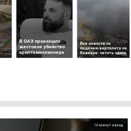
В ОАЭ произошло
Все новости по
жестокое убийство
падению вертолета на
криптомиллионера
Кавказе: читать здесь
10 минут назад