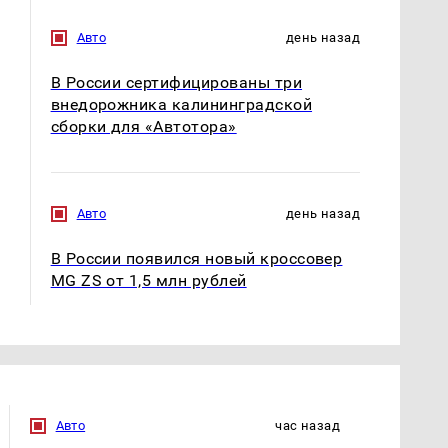
Авто
день назад
В России сертифицированы три
внедорожника калининградской
сборки для «Автотора»
Таких событий не
В магазинах России
было с 1945: чего
ажиотаж из-за этого
ждать всем нам?
продукта: что купить?
Авто
день назад
В России появился новый кроссовер
MG ZS от 1,5 млн рублей
Авто
час назад