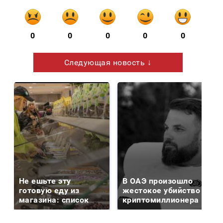
0
0
0
0
0
Следующая новость ↓
Не ешьте эту
В ОАЭ произошло
готовую еду из
жестокое убийство
магазина: список
криптомиллионера