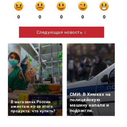
0
0
0
0
0
Следующая новость ↓
СМИ: В Химках на
полицейскую
В магазинах России
машину напали и
ажиотаж из-за этого
подожгли.
продукта: что купить?