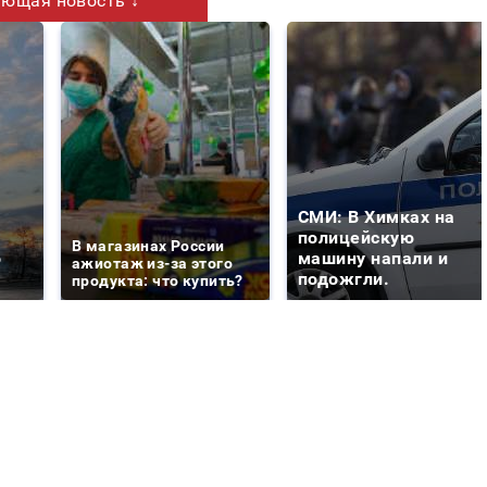
ющая новость ↓
СМИ: В Химках на
е
полицейскую
В магазинах России
о
машину напали и
ажиотаж из-за этого
подожгли.
продукта: что купить?