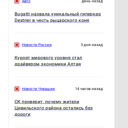
Авто
день назад
Bugatti назвала уникальный гиперкар
Destrier в честь рыцарского коня
Новости России
3 дня назад
Курорт мирового уровня стал
Не ешьте эту
В ОАЭ произошло
драйвером экономики Алтая
готовую еду из
жестокое убийство
магазина: список
криптомиллионера
Новости Чувашии
14 часов назад
СК проверит, почему жители
Цивильского района остались без
дороги