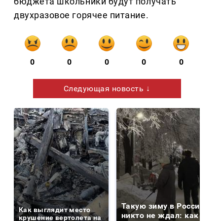
бюджета школьники будут получать
двухразовое горячее питание.
0
0
0
0
0
Следующая новость ↓
Такую зиму в России
Как выглядит место
никто не ждал: как
крушение вертолета на