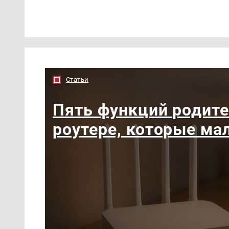
Статьи
Пять функций родите
роутере, которые ма