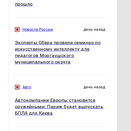
прошло
Новости России
день назад
Эксперты Сбера провели семинар по
искусственному интеллекту для
педагогов Моргаушского
муниципального округа
Авто
день назад
Автокомпании Европы становятся
оружейными: Париж будет выпускать
БПЛА для Киева