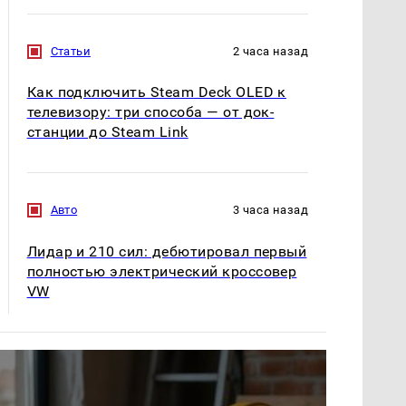
Статьи
2 часа назад
Как подключить Steam Deck OLED к
телевизору: три способа — от док-
станции до Steam Link
Авто
3 часа назад
Лидар и 210 сил: дебютировал первый
полностью электрический кроссовер
VW