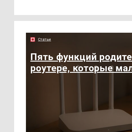
Статьи
Пять функций родите
роутере, которые ма