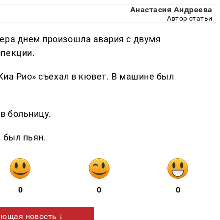
Анастасия Андреева
Автор статьи
ера днем произошла авария с двумя
спекции.
«Киа Рио» съехал в кювет. В машине был
в больницу.
 был пьян.
0
0
0
ющая новость ↓