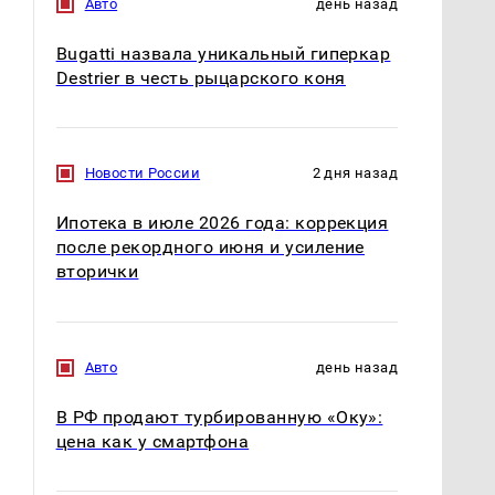
Авто
день назад
Bugatti назвала уникальный гиперкар
Destrier в честь рыцарского коня
Новости России
2 дня назад
Ипотека в июле 2026 года: коррекция
Где будет встреча
Такую зиму в России
после рекордного июня и усиление
президентов США и
никто не ждал: как
вторички
России: Европа?
так?!
Авто
день назад
В РФ продают турбированную «Оку»:
цена как у смартфона