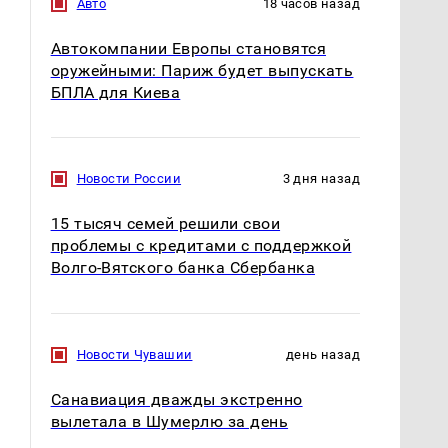
Авто
18 часов назад
Автокомпании Европы становятся
оружейными: Париж будет выпускать
БПЛА для Киева
СМИ: В Химках на
полицейскую
В магазинах России
Новости России
3 дня назад
машину напали и
ажиотаж из-за этого
подожгли.
продукта: что купить?
15 тысяч семей решили свои
проблемы с кредитами с поддержкой
Волго-Вятского банка Сбербанка
Новости Чувашии
день назад
Санавиация дважды экстренно
вылетала в Шумерлю за день