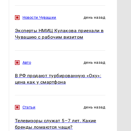
Новости Чувашии
день назад
Эксперты НМИЦ Кулакова приехали в
Чувашию с рабочим визитом
Авто
день назад
В РФ продают турбированную «Оку»:
цена как у смартфона
Статьи
день назад
Телевизоры служат 5–7 лет. Какие
бренды ломаются чаще?