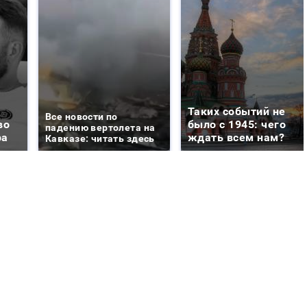
Таких событий не
Все новости по
во
было с 1945: чего
падению вертолета на
ра
ждать всем нам?
Кавказе: читать здесь