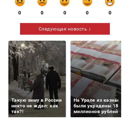
0
0
0
0
0
Следующая новость ↓
Такую зиму в России
На Урале из казны
никто не ждал: как
были украдены 18
так?!
миллионов рублей