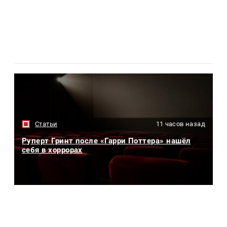
Статьи
11 часов назад
Руперт Гринт после «Гарри Поттера» нашёл
себя в хоррорах