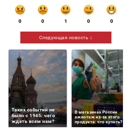
0
0
1
0
0
Следующая новость ↓
Таких событий не
В магазинах России
было с 1945: чего
ажиотаж из-за этого
ждать всем нам?
продукта: что купить?