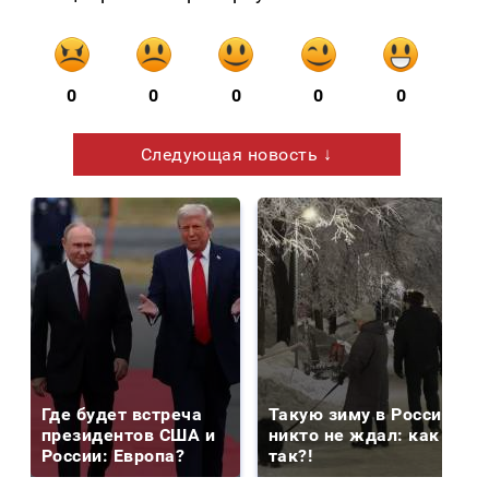
0
0
0
0
0
Следующая новость ↓
Где будет встреча
Такую зиму в России
президентов США и
никто не ждал: как
России: Европа?
так?!