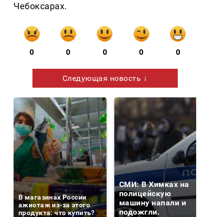
Чебоксарах.
0
0
0
0
0
Следующая новость ↓
СМИ: В Химках на
полицейскую
В магазинах России
машину напали и
ажиотаж из-за этого
подожгли.
продукта: что купить?