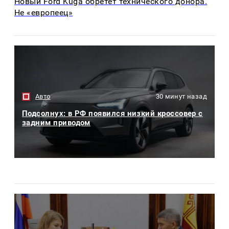
Новый Ford Kuga обретет технического донора.
Не «европеец»
Авто
30 минут назад
Подсолнух: в РФ появился низкий кроссовер с
задним приводом