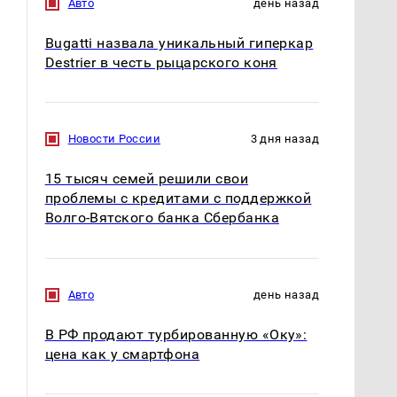
Авто
день назад
Bugatti назвала уникальный гиперкар
Destrier в честь рыцарского коня
Новости России
3 дня назад
15 тысяч семей решили свои
проблемы с кредитами с поддержкой
Волго-Вятского банка Сбербанка
Не ешьте эту
В ОАЭ произошло
готовую еду из
жестокое убийство
магазина: список
криптомиллионера
Авто
день назад
В РФ продают турбированную «Оку»:
цена как у смартфона