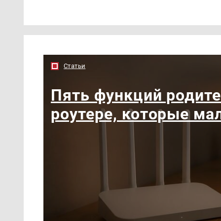
Статьи
Пять функций родите
роутере, которые ма