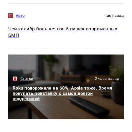
Авто
час назад
Чей калибр больше: топ-5 пушек современных
БМП
Статьи
2 часа назад
Roku подорожала на 60%, Apple тоже. Время
покупать приставку с самой долгой
поддержкой