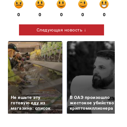
0
0
0
0
0
Следующая новость ↓
Не ешьте эту
В ОАЭ произошло
готовую еду из
жестокое убийство
магазина: список
криптомиллионера