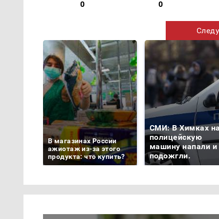
0
0
Следу
СМИ: В Химках н
полицейскую
В магазинах России
машину напали и
ажиотаж из-за этого
подожгли.
продукта: что купить?