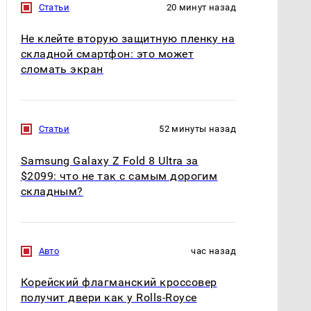
Статьи
20 минут назад
Не клейте вторую защитную пленку на
складной смартфон: это может
сломать экран
Статьи
52 минуты назад
Samsung Galaxy Z Fold 8 Ultra за
$2099: что не так с самым дорогим
складным?
Авто
час назад
Корейский флагманский кроссовер
получит двери как у Rolls-Royce