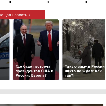
0
0
0
ющая новость ↓
а
Где будет встреча
Такую зиму в России
президентов США и
никто не ждал: как
России: Европа?
так?!