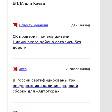
БПЛА для Киева
Новости Чувашии
день назад
СК проверит, почему жители
Цивильского района остались без
дороги
Авто
20 часов назад
В России сертифицированы три
внедорожника калининградской
сборки для «Автотора»