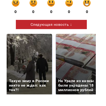
0
0
0
0
0
Следующая новость ↓
Такую зиму в России
На Урале из казны
никто не ждал: как
были украдены 18
так?!
миллионов рублей