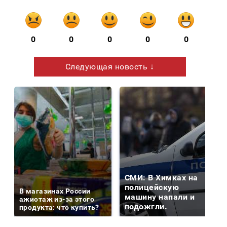
0
0
0
0
0
Следующая новость ↓
СМИ: В Химках на
полицейскую
В магазинах России
машину напали и
ажиотаж из-за этого
подожгли.
продукта: что купить?