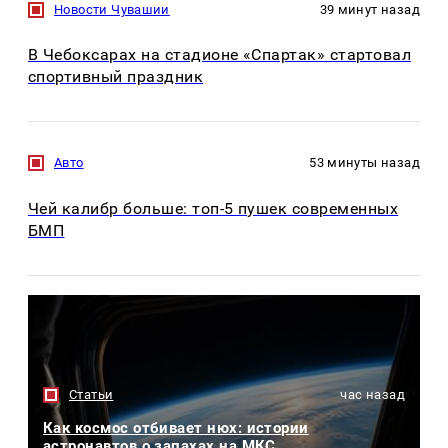
Новости Чувашии
39 минут назад
В Чебоксарах на стадионе «Спартак» стартовал
спортивный праздник
Авто
53 минуты назад
Чей калибр больше: топ-5 пушек современных
БМП
Статьи
час назад
Как космос отбивает нюх: истории
астронавтов о запахах на МКС