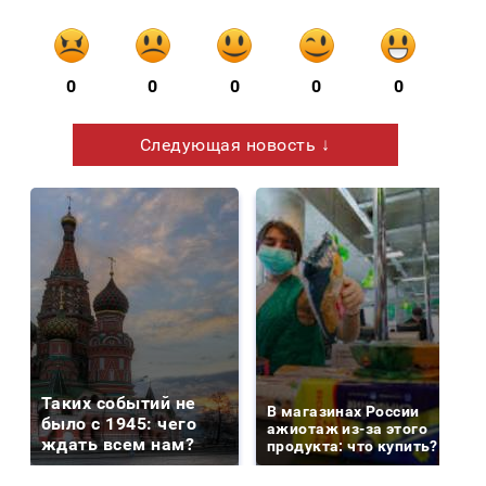
0
0
0
0
0
Следующая новость ↓
Таких событий не
В магазинах России
было с 1945: чего
ажиотаж из-за этого
ждать всем нам?
продукта: что купить?