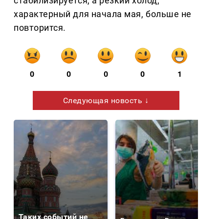
стабилизируется, а резкий холод,
характерный для начала мая, больше не
повторится.
0
0
0
0
1
Следующая новость ↓
Таких событий не