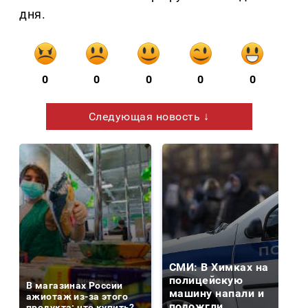
дня.
0
0
0
0
0
Следующая новость ↓
СМИ: В Химках на
полицейскую
В магазинах России
машину напали и
ажиотаж из-за этого
подожгли.
продукта: что купить?