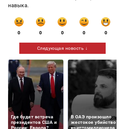
навыка.
0
0
0
0
0
Следующая новость ↓
Где будет встреча
В ОАЭ произошло
президентов США и
жестокое убийство
России: Европа?
криптомиллионера