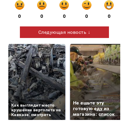
0
0
0
0
0
Следующая новость ↓
Не ешьте эту
Как выглядит место
готовую еду из
крушение вертолета на
магазина: список
Кавказе: смотреть