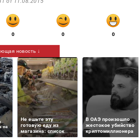
1 от 11.08.2015
0
0
0
ющая новость ↓
Не ешьте эту
В ОАЭ произошло
о
готовую еду из
жестокое убийство
а на
магазина: список
криптомиллионера