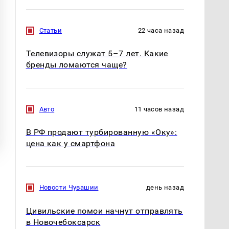
Статьи
22 часа назад
Телевизоры служат 5–7 лет. Какие
бренды ломаются чаще?
Авто
11 часов назад
В РФ продают турбированную «Оку»:
цена как у смартфона
Новости Чувашии
день назад
Цивильские помои начнут отправлять
в Новочебоксарск