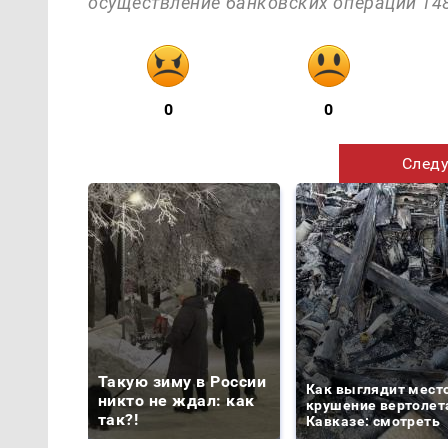
осуществление банковских операций 148
0
0
Следу
Такую зиму в России
Как выглядит мест
никто не ждал: как
крушение вертолет
так?!
Кавказе: смотреть