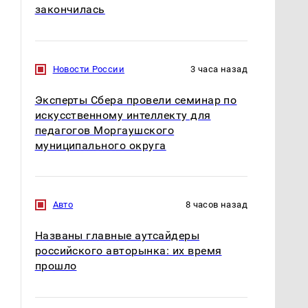
закончилась
Новости России
3 часа назад
Эксперты Сбера провели семинар по
искусственному интеллекту для
педагогов Моргаушского
муниципального округа
Авто
8 часов назад
Названы главные аутсайдеры
российского авторынка: их время
прошло