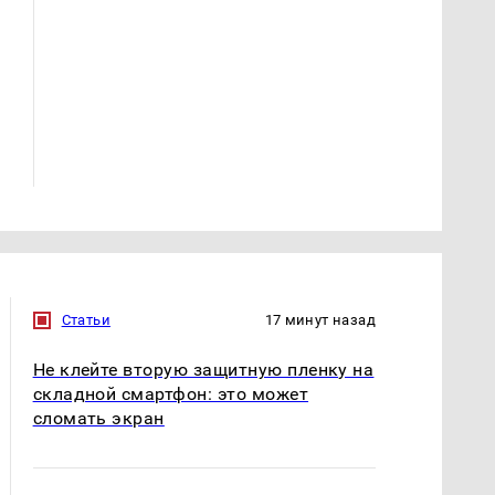
СМИ: В Химках на
полицейскую
В магазинах России
машину напали и
ажиотаж из-за этого
подожгли.
продукта: что купить?
Статьи
17 минут назад
Не клейте вторую защитную пленку на
складной смартфон: это может
сломать экран