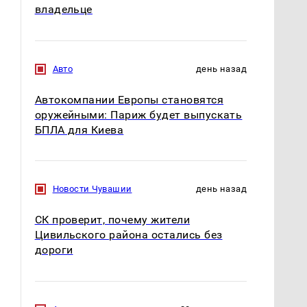
владельце
Авто
день назад
Автокомпании Европы становятся
оружейными: Париж будет выпускать
БПЛА для Киева
Новости Чувашии
день назад
СК проверит, почему жители
Цивильского района остались без
дороги