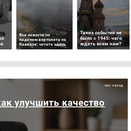
Таких событий не
Все новости по
во
было с 1945: чего
падению вертолета на
ра
ждать всем нам?
Кавказе: читать здесь
час назад
как улучшить качество