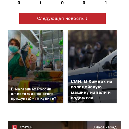
0
1
0
0
1
Следующая новость ↓
СМИ: В Химках на
полицейскую
В магазинах России
машину напали и
ажиотаж из-за этого
подожгли.
продукта: что купить?
Статьи
3 часа назад