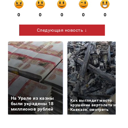
0
0
0
0
0
Следующая новость ↓
На Урале из казны
Как выглядит место
были украдены 18
крушение вертолета на
миллионов рублей
Кавказе: смотреть