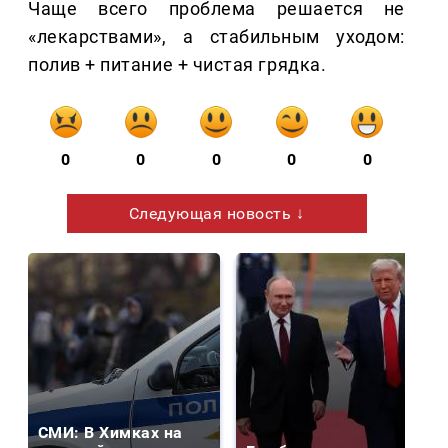
Чаще всего проблема решается не
«лекарствами», а стабильным уходом:
полив + питание + чистая грядка.
0
0
0
0
0
Следующая новость ↓
СМИ: В Химках на