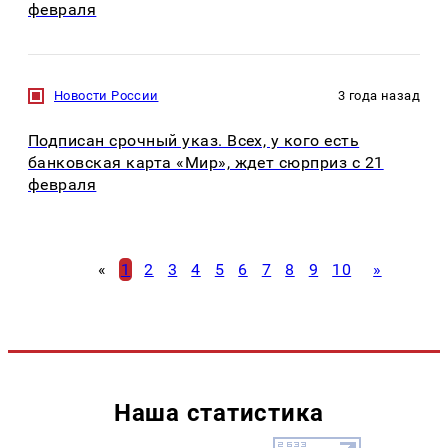
февраля
Новости России
3 года назад
Подписан срочный указ. Всех, у кого есть
банковская карта «Мир», ждет сюрприз с 21
февраля
«
1
2
3
4
5
6
7
8
9
10
»
Наша статистика