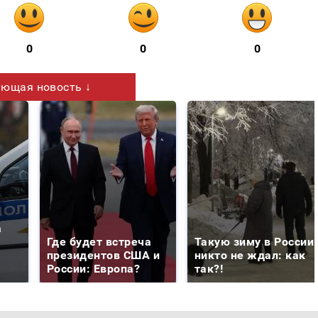
0
0
0
ющая новость ↓
а
Где будет встреча
Такую зиму в России
президентов США и
никто не ждал: как
России: Европа?
так?!