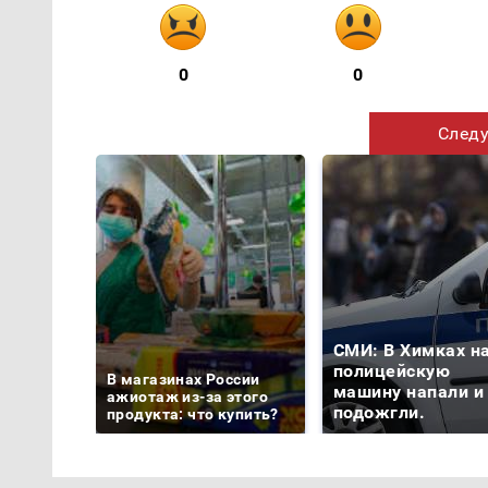
0
0
Следу
СМИ: В Химках н
полицейскую
В магазинах России
машину напали и
ажиотаж из-за этого
подожгли.
продукта: что купить?