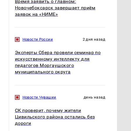
Время заявить о главном:
Новочебоксарск завершает приём
заявок на «НИМЕ»
Новости России
2 дня назад
Эксперты Сбера провели семинар по
искусственному интеллекту для
педагогов Моргаушского
муниципального округа
Новости Чувашии
день назад
СК проверит, почему жители
Цивильского района остались без
дороги