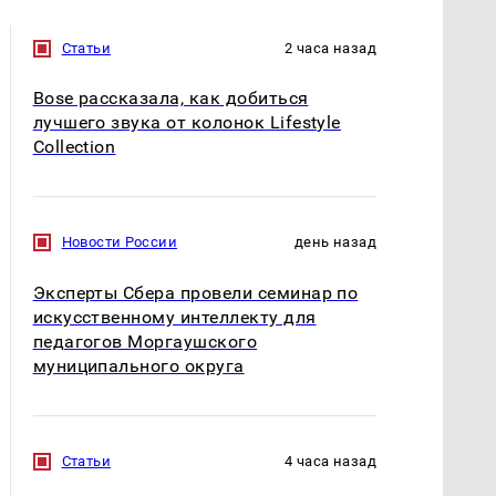
Статьи
2 часа назад
Bose рассказала, как добиться
лучшего звука от колонок Lifestyle
Collection
Новости России
день назад
Эксперты Сбера провели семинар по
искусственному интеллекту для
педагогов Моргаушского
муниципального округа
Статьи
4 часа назад