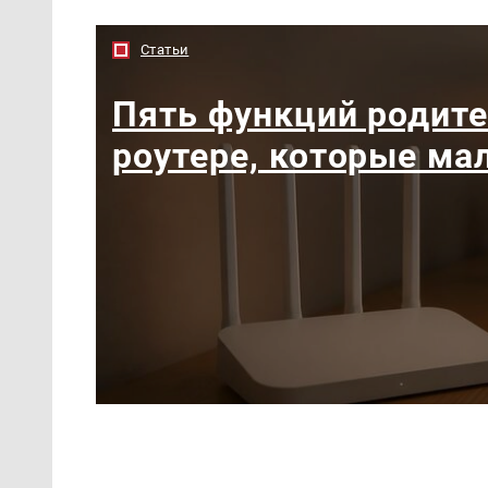
Статьи
Пять функций родите
роутере, которые ма