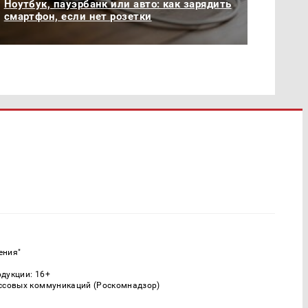
Ноутбук, пауэрбанк или авто: как зарядить
смартфон, если нет розетки
ения"
одукции: 16+
ассовых коммуникаций (Роскомнадзор)