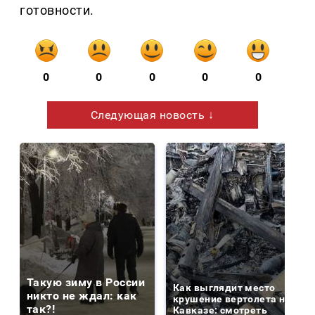
готовности.
0
0
0
0
0
Следующая новость ↓
Такую зиму в России
Как выглядит место
никто не ждал: как
крушение вертолета на
так?!
Кавказе: смотреть