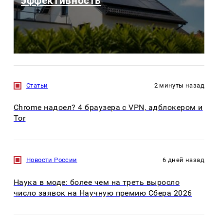
эффективность
Статьи
2 минуты назад
Chrome надоел? 4 браузера с VPN, адблокером и
Tor
Новости России
6 дней назад
Наука в моде: более чем на треть выросло
число заявок на Научную премию Сбера 2026