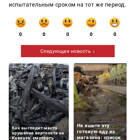
испытательным сроком на тот же период.
0
0
0
0
0
Следующая новость ↓
Не ешьте эту
Как выглядит место
готовую еду из
крушение вертолета на
магазина: список
Кавказе: смотреть