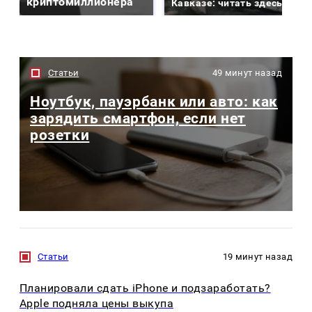
криптомиллионера
Кавказе: читать здесь
Статьи
49 минут назад
Ноутбук, пауэрбанк или авто: как
зарядить смартфон, если нет
розетки
Статьи
19 минут назад
Планировали сдать iPhone и подзаработать?
Apple подняла цены выкупа