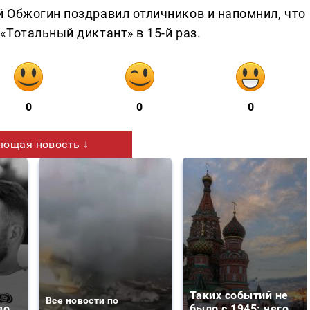
 Обжогин поздравил отличников и напомнил, что
Тотальный диктант» в 15-й раз.
0
0
0
ющая новость ↓
Таких событий не
Все новости по
во
было с 1945: чего