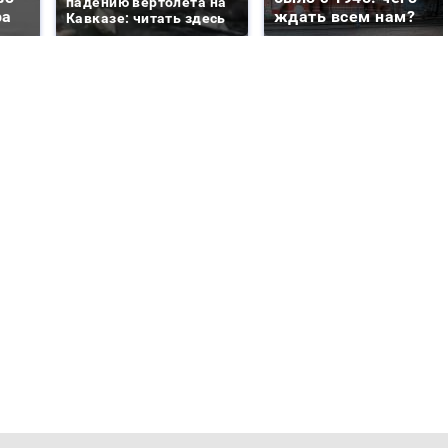
падению вертолета на
ра
ждать всем нам?
Кавказе: читать здесь