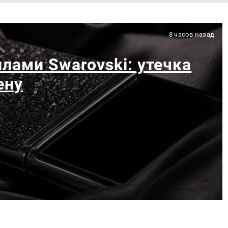
8 часов назад
лами Swarovski: утечка
ену