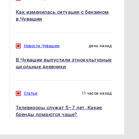
ажиотаж из-за этого
подожгли.
продукта: что купить?
Как изменилась ситуация с бензином
в Чувашии
Новости Чувашии
день назад
В Чувашии выпустили этнокультурные
школьные дневники
Статьи
11 часов назад
Телевизоры служат 5–7 лет. Какие
бренды ломаются чаще?