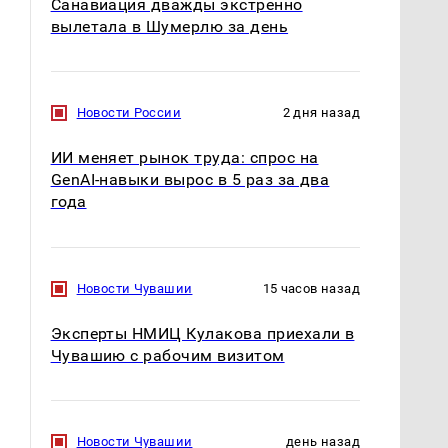
Санавиация дважды экстренно
вылетала в Шумерлю за день
Новости России
2 дня назад
ИИ меняет рынок труда: спрос на
GenAI-навыки вырос в 5 раз за два
года
Новости Чувашии
15 часов назад
Эксперты НМИЦ Кулакова приехали в
Чувашию с рабочим визитом
СМИ: В Химках на
полицейскую
В магазинах России
Новости Чувашии
день назад
машину напали и