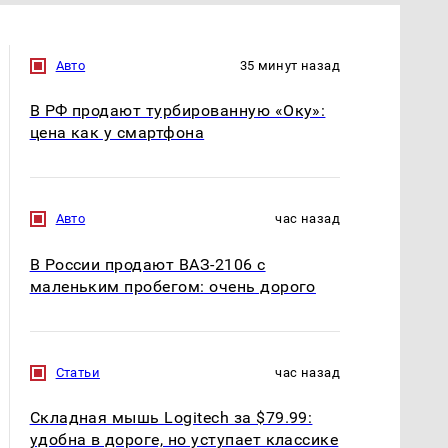
Авто
35 минут назад
В РФ продают турбированную «Оку»:
цена как у смартфона
Авто
час назад
В России продают ВАЗ-2106 с
маленьким пробегом: очень дорого
Статьи
час назад
Складная мышь Logitech за $79.99:
удобна в дороге, но уступает классике