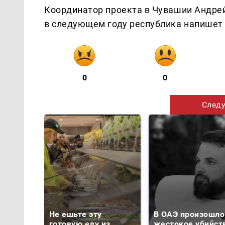
Координатор проекта в Чувашии Андрей
в следующем году республика напишет «
0
0
Следу
Не ешьте эту
В ОАЭ произошло
готовую еду из
жестокое убийст