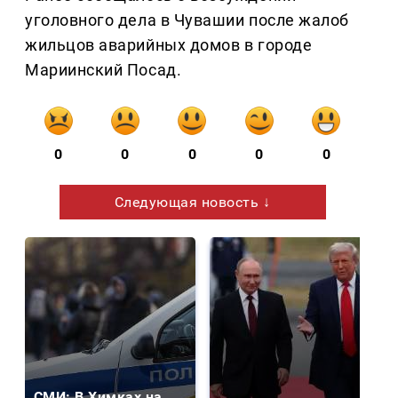
уголовного дела в Чувашии после жалоб
жильцов аварийных домов в городе
Мариинский Посад.
0
0
0
0
0
Следующая новость ↓
СМИ: В Химках на