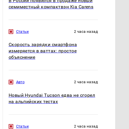
В России появился в продаже новый
семиместный компактвэн Kia Carens
Статьи
2 часа назад
Скорость зарядки смартфона
измеряется в ваттах: простое
объяснение
Авто
2 часа назад
Новый Hyundai Tucson едва не сгорел
на альпийских тестах
Статьи
2 часа назад