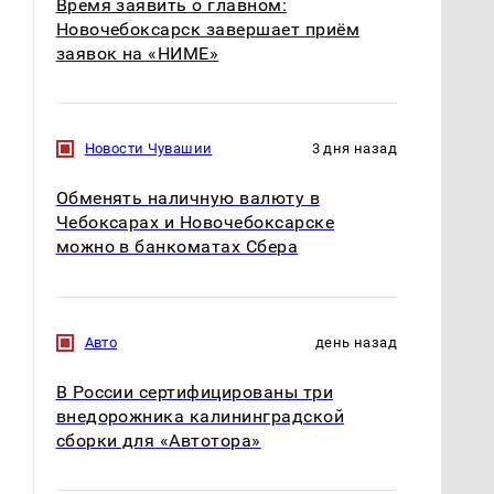
Время заявить о главном:
Новочебоксарск завершает приём
заявок на «НИМЕ»
Новости Чувашии
3 дня назад
Обменять наличную валюту в
Чебоксарах и Новочебоксарске
можно в банкоматах Сбера
Такую зиму в России
Как выглядит место
Авто
день назад
никто не ждал: как
крушение вертолета на
так?!
Кавказе: смотреть
В России сертифицированы три
внедорожника калининградской
сборки для «Автотора»