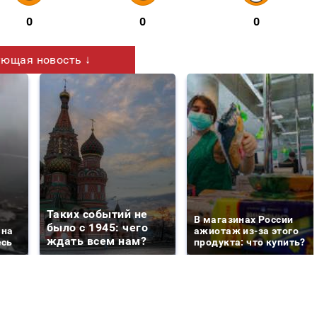
0
0
0
ющая новость ↓
Таких событий не
В магазинах России
было с 1945: чего
 на
ажиотаж из-за этого
ждать всем нам?
есь
продукта: что купить?