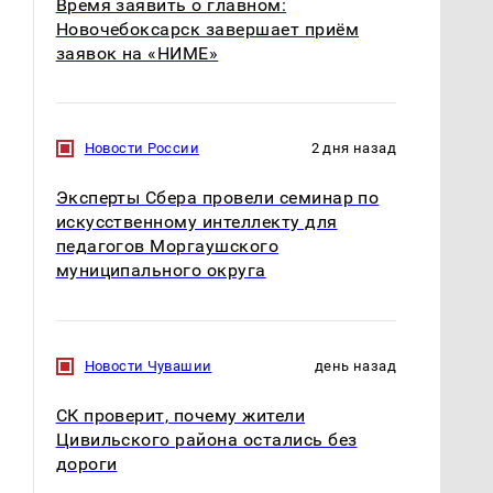
Время заявить о главном:
Новочебоксарск завершает приём
заявок на «НИМЕ»
Новости России
2 дня назад
Эксперты Сбера провели семинар по
искусственному интеллекту для
педагогов Моргаушского
муниципального округа
Новости Чувашии
день назад
СК проверит, почему жители
Цивильского района остались без
дороги