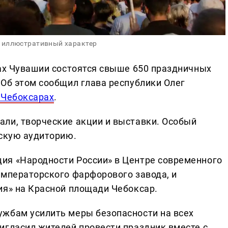
 иллюстративный характер
тах Чувашии состоятся свыше 650 праздничных
 Об этом сообщил глава республики Олег
 Чебоксарах
.
ли, творческие акции и выставки. Особый
тскую аудиторию.
ия «Народности России» в Центре современного
Императорского фарфорового завода, и
ия» на Красной площади Чебоксар.
ужбам усилить меры безопасности на всех
игласил жителей провести праздник вместе с