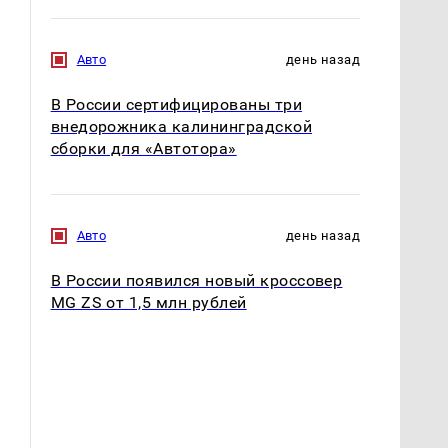
Авто
день назад
В России сертифицированы три
внедорожника калининградской
сборки для «Автотора»
Авто
день назад
В России появился новый кроссовер
MG ZS от 1,5 млн рублей
На Урале из казны
Как выглядит место
были украдены 18
крушение вертолета на
миллионов рублей
Кавказе: смотреть