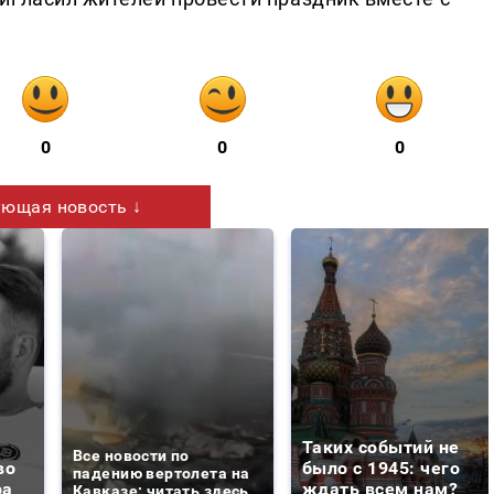
0
0
0
ющая новость ↓
Таких событий не
Все новости по
во
было с 1945: чего
падению вертолета на
ра
ждать всем нам?
Кавказе: читать здесь