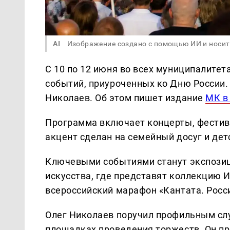
AI
Изображение создано с помощью ИИ и носит
С 10 по 12 июня во всех муниципалите
событий, приуроченных ко Дню России.
Николаев. Об этом пишет издание
МК в
Программа включает концерты, фестива
акцент сделан на семейный досуг и де
Ключевыми событиями станут экспозиц
искусства, где представят коллекцию 
всероссийский марафон «Кантата. Росс
Олег Николаев поручил профильным сл
площадках проведения торжеств. Он пр