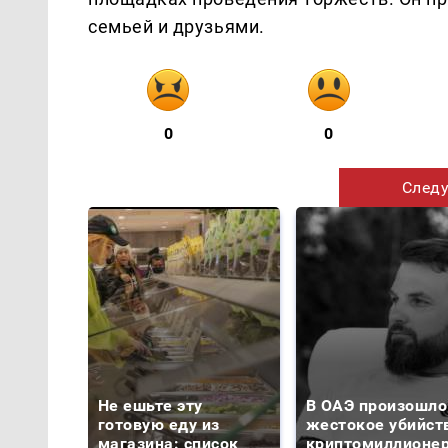
семьей и друзьями.
0
0
Следу
Не ешьте эту
В ОАЭ произошло
готовую еду из
жестокое убийст
магазина: список
криптомиллионе