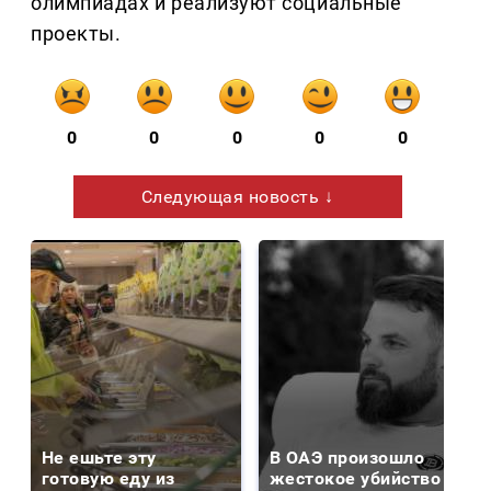
олимпиадах и реализуют социальные
проекты.
0
0
0
0
0
Следующая новость ↓
Не ешьте эту
В ОАЭ произошло
готовую еду из
жестокое убийство