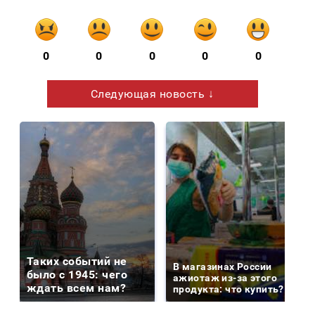
0
0
0
0
0
Следующая новость ↓
Таких событий не
В магазинах России
было с 1945: чего
ажиотаж из-за этого
ждать всем нам?
продукта: что купить?