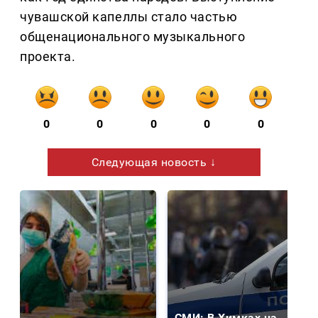
чувашской капеллы стало частью
общенационального музыкального
проекта.
0
0
0
0
0
Следующая новость ↓
СМИ: В Химках на