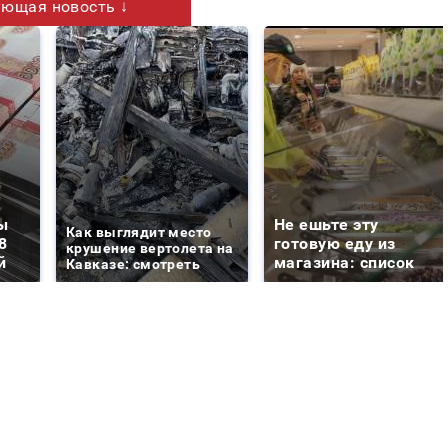
ющая новость ↓
ы
Не ешьте эту
Как выглядит место
8
готовую еду из
крушение вертолета на
й
магазина: список
Кавказе: смотреть