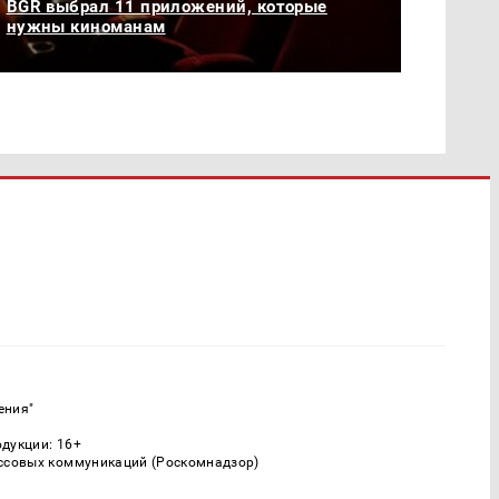
BGR выбрал 11 приложений, которые
нужны киноманам
ения"
одукции: 16+
ассовых коммуникаций (Роскомнадзор)