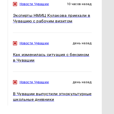
Новости Чувашии
10 часов назад
Эксперты НМИЦ Кулакова приехали в
Чувашию с рабочим визитом
Новости Чувашии
день назад
Как изменилась ситуация с бензином
В ОАЭ произошло
Все новости по
в Чувашии
жестокое убийство
падению вертолета на
криптомиллионера
Кавказе: читать здесь
Новости Чувашии
день назад
В Чувашии выпустили этнокультурные
школьные дневники