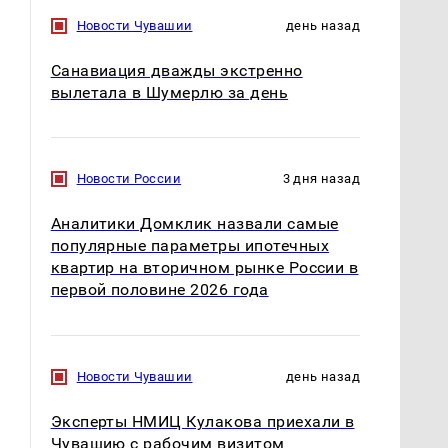
Новости Чувашии
день назад
Санавиация дважды экстренно
вылетала в Шумерлю за день
Новости России
3 дня назад
Аналитики Домклик назвали самые
популярные параметры ипотечных
квартир на вторичном рынке России в
первой половине 2026 года
Новости Чувашии
день назад
Эксперты НМИЦ Кулакова приехали в
Чувашию с рабочим визитом