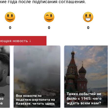
ние года после подписания соглашения.
0
0
0
ющая новость ↓
Таких событий не
Все новости по
во
было с 1945: чего
падению вертолета на
ра
ждать всем нам?
Кавказе: читать здесь