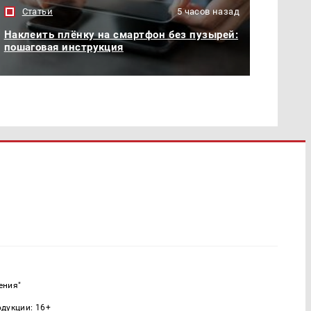
Статьи
5 часов назад
Наклеить плёнку на смартфон без пузырей:
пошаговая инструкция
ения"
одукции: 16+