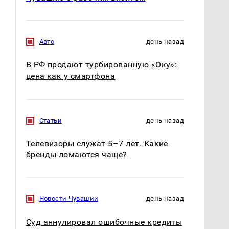
Авто
день назад
В РФ продают турбированную «Оку»:
цена как у смартфона
Статьи
день назад
Телевизоры служат 5–7 лет. Какие
бренды ломаются чаще?
СМИ: В Химках на
полицейскую
Новости Чувашии
день назад
В магазинах России
машину напали и
ажиотаж из-за этого
подожгли.
продукта: что купить?
Суд аннулировал ошибочные кредиты